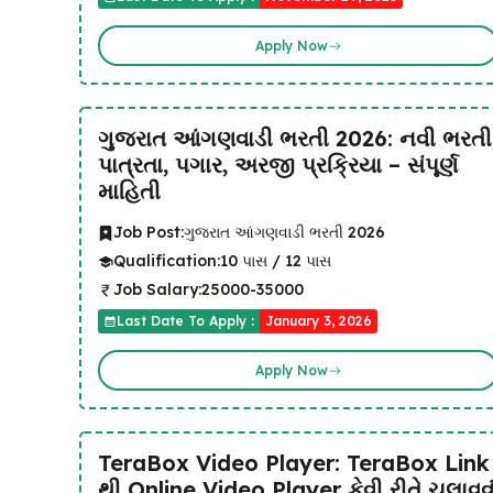
Apply Now
ગુજરાત આંગણવાડી ભરતી 2026: નવી ભરતી
પાત્રતા, પગાર, અરજી પ્રક્રિયા – સંપૂર્ણ
માહિતી
Job Post:
ગુજરાત આંગણવાડી ભરતી 2026
Qualification:
10 પાસ / 12 પાસ
Job Salary:
25000-35000
Last Date To Apply :
January 3, 2026
Apply Now
TeraBox Video Player: TeraBox Link
થી Online Video Player કેવી રીતે ચલાવવુ