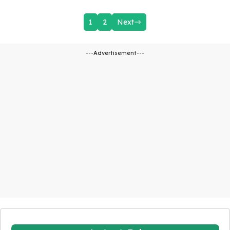
1
2
Next
---Advertisement---