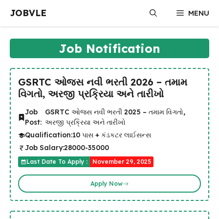
Skip
JOBVLE
MENU
to
content
Job Notification
GSRTC ઓજસ નવી ભરતી 2026 – તમામ
વિગતો, અરજી પ્રક્રિયા અને તારીખો
Job
GSRTC ઓજસ નવી ભરતી 2025 – તમામ વિગતો,
Post:
અરજી પ્રક્રિયા અને તારીખો
Qualification:
10 પાસ + કંડકટર લાઈસન્સ
Job Salary:
28000-35000
Last Date To Apply :
November 29, 2025
Apply Now