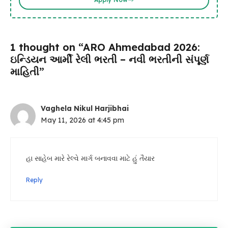
1 thought on “ARO Ahmedabad 2026:
ઇન્ડિયન આર્મી રેલી ભરતી – નવી ભરતીની સંપૂર્ણ
માહિતી”
Vaghela Nikul Harjibhai
May 11, 2026 at 4:45 pm
હા સાહેબ મારે રેલ્વે માર્ગ બનાવવા માટે હું તૈયાર
Reply