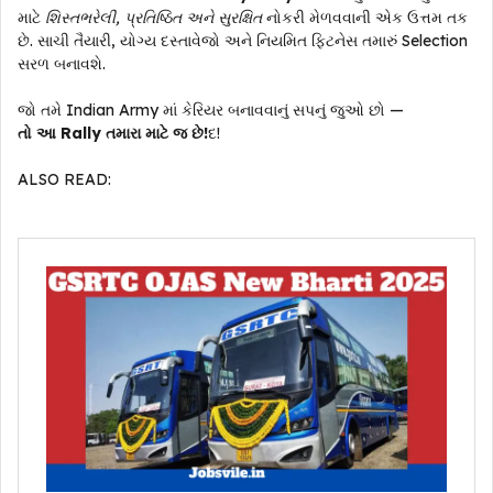
માટે
શિસ્તભરેલી, પ્રતિષ્ઠિત અને સુરક્ષિત
નોકરી મેળવવાની એક ઉત્તમ તક
છે. સાચી તૈયારી, યોગ્ય દસ્તાવેજો અને નિયમિત ફિટનેસ તમારું Selection
સરળ બનાવશે.
જો તમે Indian Army માં કેરિયર બનાવવાનું સપનું જુઓ છો —
તો આ Rally તમારા માટે જ છે!
દ!
ALSO READ: