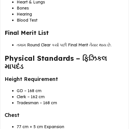
Heart & Lungs
Bones
Hearing
Blood Test
Final Merit List
તમામ Round Clear કર્યા પછી Final Merit તૈયાર થાય છે.
Physical Standards – ફિઝિકલ
માપદંડ
Height Requirement
GD – 168 cm
Clerk – 162 cm
Tradesman – 168 cm
Chest
77 cm + 5 cm Expansion