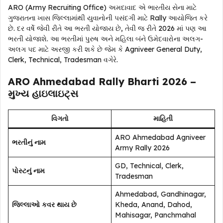
ARO (Army Recruiting Office) અમદાવાદ એ ભારતીય સેના માટે
ગુજરાતના ખાસ જિલ્લામાંથી યુવાનોની પસંદગી માટે Rally આયોજિત કરે
છે. દર વર્ષે જેવી રીતે આ ભરતી યોજાય છે, તેવી જ રીતે 2026 માં પણ આ
ભરતી યોજાશે. આ ભરતીમાં પુરુષ અને મહિલા બંને ઉમેદવારોના અલગ-
અલગ પદ માટે અરજી કરી શકે છે જેમ કે Agniveer General Duty,
Clerk, Technical, Tradesman વગેરે.
ARO Ahmedabad Rally Bharti 2026 –
મુખ્ય હાઇલાઇટ્સ
વિગતો
માહિતી
ARO Ahmedabad Agniveer
ભરતીનું નામ
Army Rally 2026
GD, Technical, Clerk,
પોસ્ટનું નામ
Tradesman
Ahmedabad, Gandhinagar,
જિલ્લાઓ કવર થાય છે
Kheda, Anand, Dahod,
Mahisagar, Panchmahal