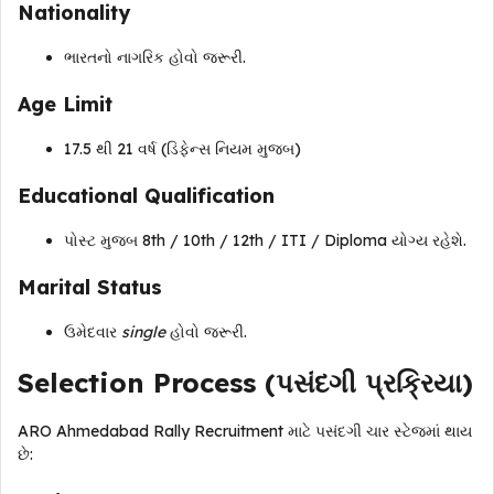
Nationality
ભારતનો નાગરિક હોવો જરૂરી.
Age Limit
17.5 થી 21 વર્ષ (ડિફેન્સ નિયમ મુજબ)
Educational Qualification
પોસ્ટ મુજબ 8th / 10th / 12th / ITI / Diploma યોગ્ય રહેશે.
Marital Status
ઉમેદવાર
single
હોવો જરૂરી.
Selection Process (પસંદગી પ્રક્રિયા)
ARO Ahmedabad Rally Recruitment માટે પસંદગી ચાર સ્ટેજમાં થાય
છે: