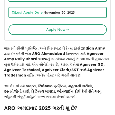
Last Apply Date:
November 30, 2025
Apply Now
ભારતની સૌથી પ્રતિષ્ઠિત અને શિસ્તબદ્ધ ડિફેન્સ ફોર્સ
Indian Army
દ્વારા દર વર્ષની જેમ
ARO Ahmedabad
વિસ્તારમાં માટે
Agniveer
Army Rally Bharti 2026
નું આયોજન થવાનું છે. આ ભરતી ગુજરાતના
યુવા ઉમેદવારો માટે એક સોનેરી તક છે, કારણ કે તેમાં
Agniveer GD,
Agniveer Technical, Agniveer Clerk/SKT અને Agniveer
Tradesman
સહિત અનેક પોસ્ટ માટે ભરતી થાય છે.
આ લેખમાં તમે
પાત્રતા, સિલેક્શન પ્રક્રિયા, મહત્વની તારીખો,
દસ્તાવેજોની યાદી, ફિઝિકલ માપદંડ, ઓનલાઈન ફોર્મ કેવી રીતે ભરવું
સહિતની સંપૂર્ણ માહિતી સરળ ભાષામાં મેળવી શકશો.
ARO અમદાવાદ 2025 ભરતી શું છે?