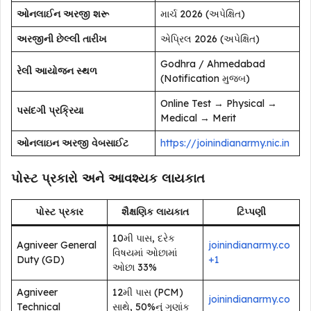
ઓનલાઈન અરજી શરૂ
માર્ચ 2026 (અપેક્ષિત)
અરજીની છેલ્લી તારીખ
એપ્રિલ 2026 (અપેક્ષિત)
Godhra / Ahmedabad
રેલી આયોજન સ્થળ
(Notification મુજબ)
Online Test → Physical →
પસંદગી પ્રક્રિયા
Medical → Merit
ઓનલાઇન અરજી વેબસાઈટ
https://joinindianarmy.nic.in
પોસ્ટ પ્રકારો અને આવશ્યક લાયકાત
પોસ્ટ પ્રકાર
શૈક્ષણિક લાયકાત
ટિપ્પણી
10મી પાસ, દરેક
Agniveer General
joinindianarmy.co
વિષયમાં ઓછામાં
Duty (GD)
+1
ઓછા 33%
Agniveer
12મી પાસ (PCM)
joinindianarmy.co
Technical
સાથે, 50%નું ગુણાંક